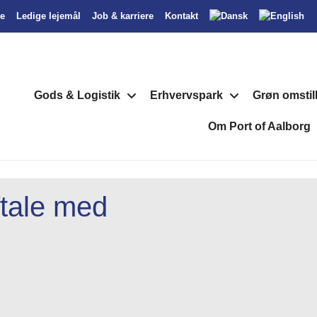
se
Ledige lejemål
Job & karriere
Kontakt
Gods & Logistik
Erhvervspark
Grøn omstil
Om Port of Aalborg
ftale med