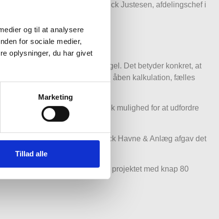
emtidssikret kajanlæg, siger Patrick Justesen, afdelingschef i
 medier og til at analysere
nden for sociale medier,
e oplysninger, du har givet
, der er udviklet af Molt Wengel. Det betyder konkret, at
jektet i en samarbejdsfase med åben kalkulation, fælles
Marketing
il aflevering. Det giver os en unik mulighed for at udfordre
il at afgive endeligt tilbud. Munck Havne & Anlæg afgav det
Tillad alle
ecting Europe Facilitiy) støttet projektet med knap 80