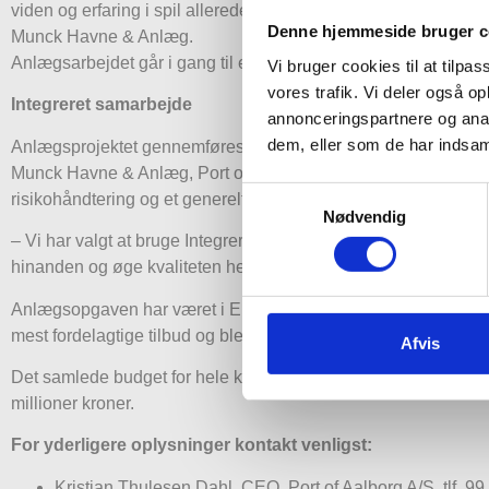
viden og erfaring i spil allerede i projekteringsfasen, og det 
Denne hjemmeside bruger c
Munck Havne & Anlæg.
Anlægsarbejdet går i gang til efteråret, og den nye kaj forvente
Vi bruger cookies til at tilpas
vores trafik. Vi deler også 
Integreret samarbejde
annonceringspartnere og anal
dem, eller som de har indsaml
Anlægsprojektet gennemføres som en totalentreprise med en fo
Munck Havne & Anlæg, Port of Aalborg og den rådgivende inge
Samtykkevalg
risikohåndtering og et generelt åbent samarbejde.
Nødvendig
– Vi har valgt at bruge Integreret Anlæg for at bringe både de r
hinanden og øge kvaliteten hele vejen igennem projektet, sige
Anlægsopgaven har været i EU-udbud, og Port of Aalborg modto
mest fordelagtige tilbud og blev derfor tildelt kontrakten.
Afvis
Det samlede budget for hele kajudvidelsen løber op i flere h
millioner kroner.
For yderligere oplysninger kontakt venligst:
Kristian Thulesen Dahl, CEO, Port of Aalborg A/S, tlf. 9