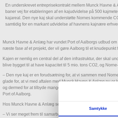
En underskrevet entreprisekontrakt mellem Munck Havne & 
baner vej for etableringen af en kajudvidelse på 500 kajmet
kajareal. Den nye kaj skal understøtte Nornes kommende CO
samtidig for en markant udvidelse af havnens kajnære erhvervs
Munck Havne & Anlæg har vundet Port of Aalborgs udbud om op
næste fase af et projekt, der vil gøre Aalborg til et knudepunk
Kajen er nemlig en central del af den infrastruktur, der ska
blive bygget til at have kapacitet til 5 mio. tons CO2, og Norn
– Den nye kaj er en forudsætning for, at vi sammen med Norne 
glade for, at vi med aftalen med Munck Havne & Anlæg nu er kla
og dermed for at tilbyde mange flere kajnære kvadratmeter til d
Port of Aalborg.
Hos Munck Havne & Anlæg ser man ligeledes frem til projekte
Samtykke
– Vi ser meget frem til samarbejdet med Port of Aalborg om e