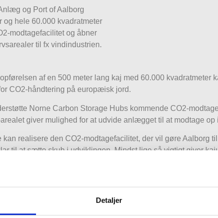
Anlæg og Port of Aalborg
er og hele 60.000 kvadratmeter
2-modtagefacilitet og åbner
arealer til fx vindindustrien.
førelsen af en 500 meter lang kaj med 60.000 kvadratmeter kaj
t for CO2-håndtering på europæisk jord.
l understøtte Norne Carbon Storage Hubs kommende CO2-modtagefac
e-arealet giver mulighed for at udvide anlægget til at modtage op
kan realisere den CO2-modtagefacilitet, der vil gøre Aalborg ti
r til at sætte skub i udviklingen. Mindst lige så vigtigt giver 
e industrier – og det gælder særlig vindindustrien – der efterspø
t.
Detaljer
n anlægsopgave med stor strategisk og teknisk betydning. Med d