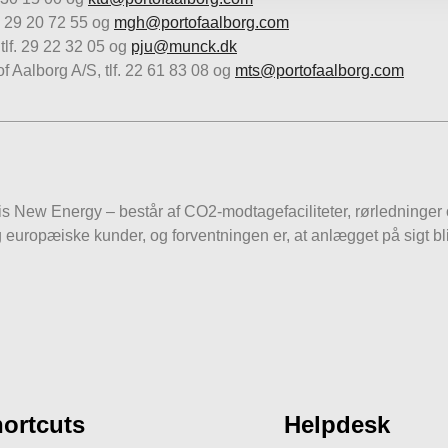
f. 29 20 72 55 og
mgh@portofaalborg.com
tlf. 29 22 32 05 og
pju@munck.dk
 Aalborg A/S, tlf. 22 61 83 08 og
mts@portofaalborg.com
New Energy – består af CO2-modtagefaciliteter, rørledninger og 
europæiske kunder, og forventningen er, at anlægget på sigt bli
ortcuts
Helpdesk