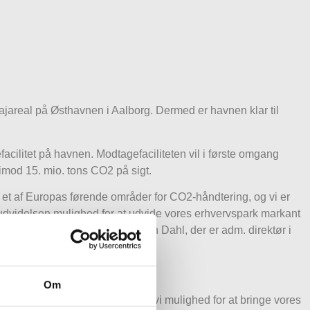
areal på Østhavnen i Aalborg. Dermed er havnen klar til
ilitet på havnen. Modtagefaciliteten vil i første omgang
 imod 15. mio. tons CO2 på sigt.
l et af Europas førende områder for CO2-håndtering, og vi er
kajudvidelsen mulighed for at udvide vores erhvervspark markant
rger det, siger Kristian Thulesen Dahl, der er adm. direktør i
Om
en valgte samarbejdsmodel får vi mulighed for at bringe vores