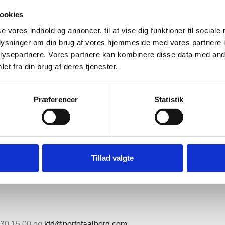
giver det bedst mulige udgangspunkt for at skabe et holdbart og fr
ookies
s at stå klar ultimo 2027.
se vores indhold og annoncer, til at vise dig funktioner til sociale
oplysninger om din brug af vores hjemmeside med vores partnere i
ysepartnere. Vores partnere kan kombinere disse data med andr
et fra din brug af deres tjenester.
rudgående samarbejdsfase baseret på modellen Integreret Anlæg
niør COWI nu sætter sig sammen for at projektere og skabe pro
Præferencer
Statistik
ådgivende og udførende kompetencer i spil lige fra projektering t
r projektleder i Port of Aalborg, Mikkel Guldhammer.
g syv ansøgninger om prækvalifikation, hvor fire blev udvalgt t
Tillad valgte
undrede millioner kroner, og EU har via EU-programmet CEF (Conn
9 30 15 00 og
ktd@portofaalborg.com