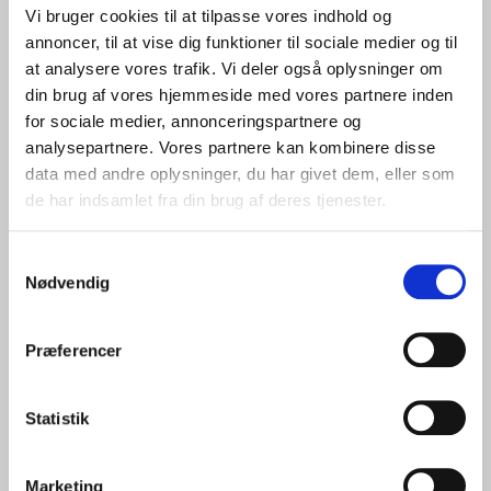
Vi bruger cookies til at tilpasse vores indhold og
annoncer, til at vise dig funktioner til sociale medier og til
at analysere vores trafik. Vi deler også oplysninger om
din brug af vores hjemmeside med vores partnere inden
for sociale medier, annonceringspartnere og
analysepartnere. Vores partnere kan kombinere disse
Vejdybet 16
data med andre oplysninger, du har givet dem, eller som
9220 Aalborg Øst
de har indsamlet fra din brug af deres tjenester.
Tel:
+45 99 30 15 00
info@portofaalborg.com
Samtykkevalg
Nødvendig
Præferencer
Shortcuts
Statistik
Forretningsbetingelser
Privatlivspolitik
Whistleblower-ordning
Marketing