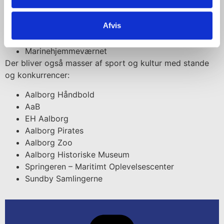
Stena Recycling
Sterke
Afvis
Seaman Aalborg
Hjemmeværnsdistrikt Nordjylland
Marinehjemmeværnet
Der bliver også masser af sport og kultur med stande
og konkurrencer:
Aalborg Håndbold
AaB
EH Aalborg
Aalborg Pirates
Aalborg Zoo
Aalborg Historiske Museum
Springeren – Maritimt Oplevelsescenter
Sundby Samlingerne