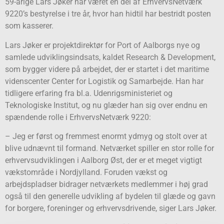
59-årige Lars Jøker har været en del af ErhvervsNetværk
9220’s bestyrelse i tre år, hvor han hidtil har bestridt posten
som kasserer.
Lars Jøker er projektdirektør for Port of Aalborgs nye og
samlede udviklingsindsats, kaldet Research & Development,
som bygger videre på arbejdet, der er startet i det maritime
videnscenter Center for Logistik og Samarbejde. Han har
tidligere erfaring fra bl.a. Udenrigsministeriet og
Teknologiske Institut, og nu glæder han sig over endnu en
spændende rolle i ErhvervsNetværk 9220:
– Jeg er først og fremmest enormt ydmyg og stolt over at
blive udnævnt til formand. Netværket spiller en stor rolle for
erhvervsudviklingen i Aalborg Øst, der er et meget vigtigt
vækstområde i Nordjylland. Foruden vækst og
arbejdspladser bidrager netværkets medlemmer i høj grad
også til den generelle udvikling af bydelen til glæde og gavn
for borgere, foreninger og erhvervsdrivende, siger Lars Jøker.