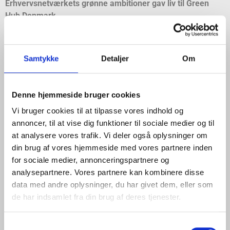
Erhvervsnetværkets grønne ambitioner gav liv til Green
Hub Denmark
ErhvervsNetværk 9220 blev stiftet i 2010 og har siden ageret
katalysator for en lang erhvervsfremmende aktiviteter i
Samtykke
Detaljer
Om
Aalborg Øst-området. Det var eksempelvis blandt netværkets
bestyrelse og mange medlemmer, at frøet spirede til de
indledende tanker om det, der skulle føre til etablering af
Denne hjemmeside bruger cookies
Green Hub Denmark.
Vi bruger cookies til at tilpasse vores indhold og
I dag er Green Hub Denmark en anerkendt partnerkreds af
annoncer, til at vise dig funktioner til sociale medier og til
aktører, herunder Port of Aalborg, der med afsæt i Aalborg og
at analysere vores trafik. Vi deler også oplysninger om
Nordjylland samarbejder om udviklingen af grønne
din brug af vores hjemmeside med vores partnere inden
forretningsmodeller og løsninger.
for sociale medier, annonceringspartnere og
analysepartnere. Vores partnere kan kombinere disse
Og ifølge Lars Jøker er netop Green Hub Denmark et godt
data med andre oplysninger, du har givet dem, eller som
eksempel på, hvad ErhvervsNetværk 9220 er i stand til at
de har indsamlet fra din brug af deres tjenester.
udrette:
– Green Hub Denmark er et fantastisk eksempel på Aalborgs
Samtykkevalg