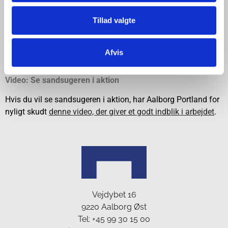
projekter og klargøring af store landarealer på Østhavnen. Så
det er simpelthen bare sund fornuft, siger Mette Schmidt.
Tillad valgte
Aalborg Fjordudvalg er foruden den løbende oprensning
også ansvarlig for navigation på Limfjorden og fjordens
Afvis
indsejling i form af bl.a. bøjer og lys.
Video: Se sandsugeren i aktion
Hvis du vil se sandsugeren i aktion, har Aalborg Portland for
nyligt skudt
denne video, der giver et godt indblik i arbejdet
.
Vejdybet 16
9220 Aalborg Øst
Tel:
+45 99 30 15 00