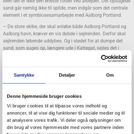
Men det er ikke den eneste fordel ved arbejdet. Det opsugede
sand går nemlig ikke til spilde, men indgår som det centrale
element i et symbiosesamarbejde med Aalborg Portland.
– De store skibe, der skal anløbe både Aalborg Portland og
Aalborg havn, kræver en vis dybde i sejlrenden. Derfor skal
sejlrenden løbende uddybes. Og i stedet for at dumpe det
sand, som suges op, længere ude i Kattegat, sejles det i
stedet ind til Aalborg Portland, hvor det bliver en del af
produktionen af vores grå cement, forklarer Mogens
Pedersen, Harbour & Terminal Manager hos Aalborg
Samtykke
Detaljer
Om
Portland, og fortsætter:
– Vi får både sand fra Limfjorden og fra andre dele af
Nordjylland, hvor det køres ind på lastbiler. Men med de
Denne hjemmeside bruger cookies
mængder, som vi bruger, er det væsentligt mere attraktivt at
Vi bruger cookies til at tilpasse vores indhold og
få det sejlet ind, fordi vi sparer en anseelige mængde
annoncer, til at vise dig funktioner til sociale medier og til
lastbiler. Derfor er vi også utroligt glade for samarbejdet,
at analysere vores trafik. Vi deler også oplysninger om
siger Mogens Pedersen.
din brug af vores hjemmeside med vores partnere inden